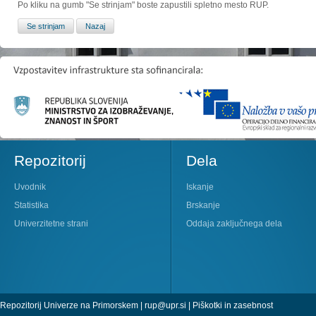
Po kliku na gumb "Se strinjam" boste zapustili spletno mesto RUP.
Repozitorij
Dela
Uvodnik
Iskanje
Statistika
Brskanje
Univerzitetne strani
Oddaja zaključnega dela
Repozitorij Univerze na Primorskem |
rup@upr.si
|
Piškotki in zasebnost