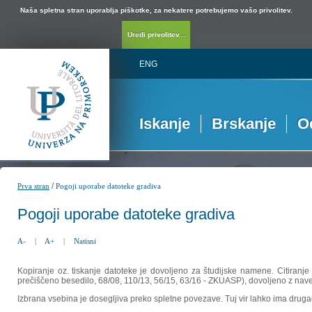
Naša spletna stran uporablja piškotke, za nekatere potrebujemo vašo privolitev.
Uredi privolitev...
ENG
Iskanje
Brskanje
O
/
Prva stran
Pogoji uporabe datoteke gradiva
Pogoji uporabe datoteke gradiva
A-
|
A+
|
Natisni
Kopiranje oz. tiskanje datoteke je dovoljeno za študijske namene. Citiranje
prečiščeno besedilo, 68/08, 110/13, 56/15, 63/16 - ZKUASP), dovoljeno z nav
Izbrana vsebina je dosegljiva preko spletne povezave. Tuj vir lahko ima drugačna