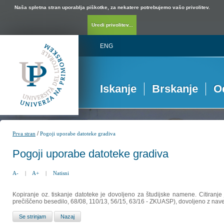
Naša spletna stran uporablja piškotke, za nekatere potrebujemo vašo privolitev.
Uredi privolitev...
ENG
Iskanje
Brskanje
O
/
Prva stran
Pogoji uporabe datoteke gradiva
Pogoji uporabe datoteke gradiva
A-
|
A+
|
Natisni
Kopiranje oz. tiskanje datoteke je dovoljeno za študijske namene. Citiranje
prečiščeno besedilo, 68/08, 110/13, 56/15, 63/16 - ZKUASP), dovoljeno z nav