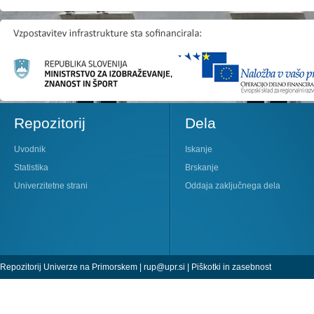
Repozitorij
Dela
Uvodnik
Iskanje
Statistika
Brskanje
Univerzitetne strani
Oddaja zaključnega dela
Repozitorij Univerze na Primorskem |
rup@upr.si
|
Piškotki in zasebnost