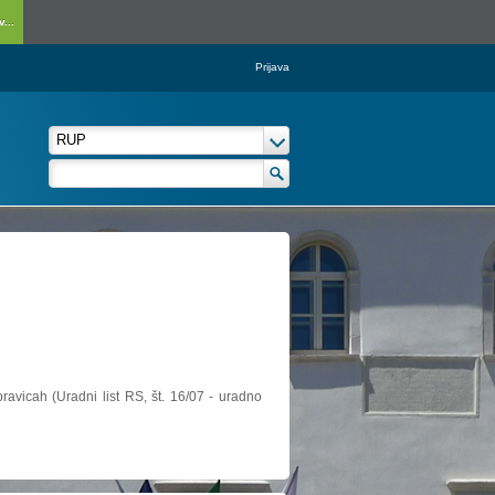
...
Prijava
ravicah (Uradni list RS, št. 16/07 - uradno