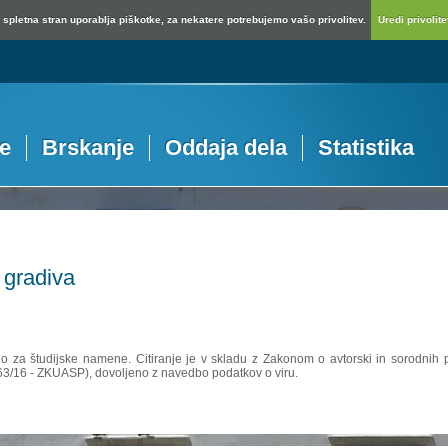
spletna stran uporablja piškotke, za nekatere potrebujemo vašo privolitev.
Uredi privolitev
je
Brskanje
Oddaja dela
Statistika
 gradiva
no za študijske namene. Citiranje je v skladu z Zakonom o avtorski in sorodnih p
 63/16 - ZKUASP), dovoljeno z navedbo podatkov o viru.