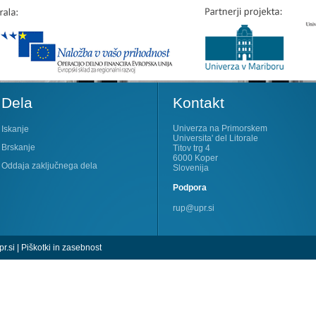
Dela
Kontakt
Univerza na Primorskem
Iskanje
Universita' del Litorale
Brskanje
Titov trg 4
6000 Koper
Oddaja zaključnega dela
Slovenija
Podpora
rup@upr.si
r.si
|
Piškotki in zasebnost