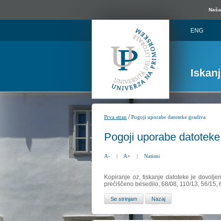
Naša 
ENG
Iskan
/
Prva stran
Pogoji uporabe datoteke gradiva
Pogoji uporabe datoteke
A-
|
A+
|
Natisni
Kopiranje oz. tiskanje datoteke je dovolje
prečiščeno besedilo, 68/08, 110/13, 56/15,