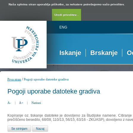
Naša spletna stran uporablja piškotke, za nekatere potrebujemo vašo privolitev.
Uredi privolitev...
ENG
Iskanje
Brskanje
O
/
Prva stran
Pogoji uporabe datoteke gradiva
Pogoji uporabe datoteke gradiva
A-
|
A+
|
Natisni
Kopiranje oz. tiskanje datoteke je dovoljeno za študijske namene. Citiranje
prečiščeno besedilo, 68/08, 110/13, 56/15, 63/16 - ZKUASP), dovoljeno z nav