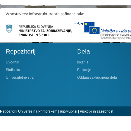
Repozitorij
Dela
Uvodnik
Iskanje
Statistika
Brskanje
Univerzitetne strani
Oddaja zaključnega dela
Repozitorij Univerze na Primorskem |
rup@upr.si
|
Piškotki in zasebnost