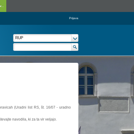
...
Prijava
ravicah (Uradni list RS, št. 16/07 - uradno
vajte navodila, ki za ta vir veljajo.