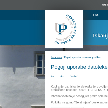
Naša 
ENG
Iskan
/
Prva stran
Pogoji uporabe datoteke gradiva
Pogoji uporabe datoteke
A-
|
A+
|
Natisni
Kopiranje oz. tiskanje datoteke je dovolje
prečiščeno besedilo, 68/08, 110/13, 56/15,
Izbrana vsebina je dosegljiva preko spletne 
Po kliku na gumb "Se strinjam" boste zapust