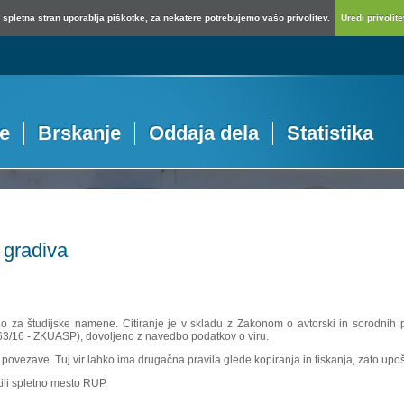
spletna stran uporablja piškotke, za nekatere potrebujemo vašo privolitev.
Uredi privolitev
je
Brskanje
Oddaja dela
Statistika
 gradiva
no za študijske namene. Citiranje je v skladu z Zakonom o avtorski in sorodnih p
 63/16 - ZKUASP), dovoljeno z navedbo podatkov o viru.
povezave. Tuj vir lahko ima drugačna pravila glede kopiranja in tiskanja, zato upošte
ili spletno mesto RUP.