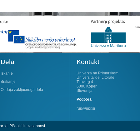
Dela
Kontakt
Univerza na Primorskem
Iskanje
Universita' del Litorale
Brskanje
Titov trg 4
6000 Koper
Oddaja zaključnega dela
Slovenija
Podpora
rup@upr.si
r.si
|
Piškotki in zasebnost