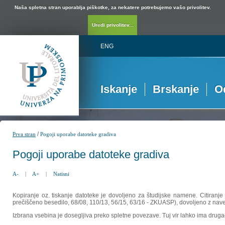
Naša spletna stran uporablja piškotke, za nekatere potrebujemo vašo privolitev.
Uredi privolitev...
ENG
Iskanje
Brskanje
O
/
Prva stran
Pogoji uporabe datoteke gradiva
Pogoji uporabe datoteke gradiva
A-
|
A+
|
Natisni
Kopiranje oz. tiskanje datoteke je dovoljeno za študijske namene. Citiranje
prečiščeno besedilo, 68/08, 110/13, 56/15, 63/16 - ZKUASP), dovoljeno z nav
Izbrana vsebina je dosegljiva preko spletne povezave. Tuj vir lahko ima drugačna