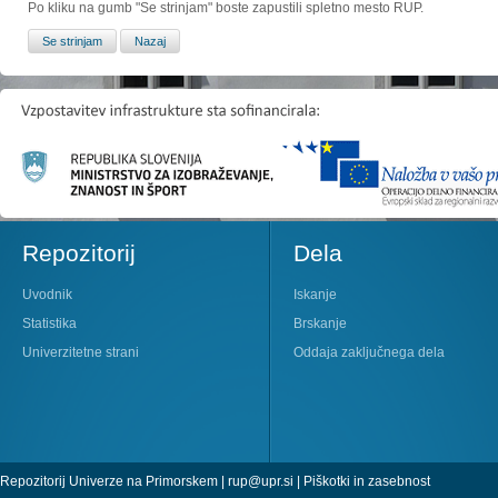
Po kliku na gumb "Se strinjam" boste zapustili spletno mesto RUP.
Repozitorij
Dela
Uvodnik
Iskanje
Statistika
Brskanje
Univerzitetne strani
Oddaja zaključnega dela
Repozitorij Univerze na Primorskem |
rup@upr.si
|
Piškotki in zasebnost