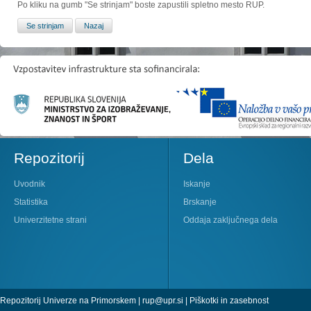
Po kliku na gumb "Se strinjam" boste zapustili spletno mesto RUP.
Repozitorij
Dela
Uvodnik
Iskanje
Statistika
Brskanje
Univerzitetne strani
Oddaja zaključnega dela
Repozitorij Univerze na Primorskem |
rup@upr.si
|
Piškotki in zasebnost