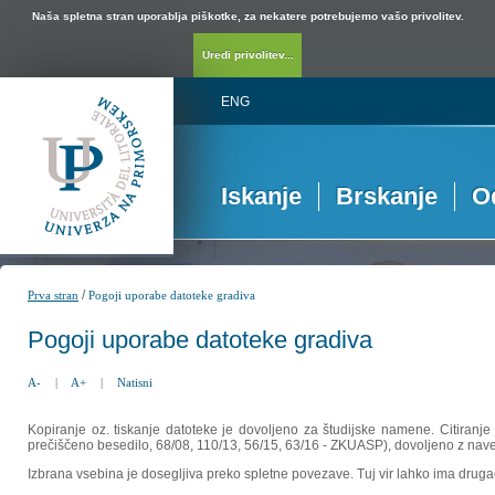
Naša spletna stran uporablja piškotke, za nekatere potrebujemo vašo privolitev.
Uredi privolitev...
ENG
Iskanje
Brskanje
O
/
Prva stran
Pogoji uporabe datoteke gradiva
Pogoji uporabe datoteke gradiva
A-
|
A+
|
Natisni
Kopiranje oz. tiskanje datoteke je dovoljeno za študijske namene. Citiranje
prečiščeno besedilo, 68/08, 110/13, 56/15, 63/16 - ZKUASP), dovoljeno z nav
Izbrana vsebina je dosegljiva preko spletne povezave. Tuj vir lahko ima drugačna