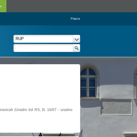
...
Prijava
ravicah (Uradni list RS, št. 16/07 - uradno