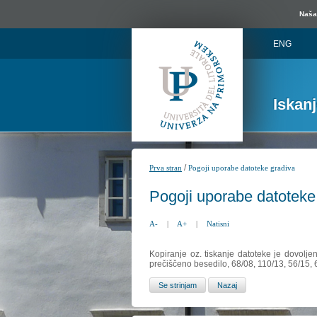
Naša 
ENG
Iskan
/
Prva stran
Pogoji uporabe datoteke gradiva
Pogoji uporabe datoteke
A-
|
A+
|
Natisni
Kopiranje oz. tiskanje datoteke je dovolje
prečiščeno besedilo, 68/08, 110/13, 56/15,