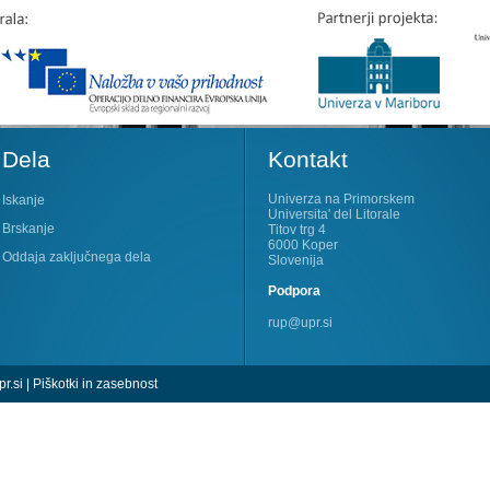
Dela
Kontakt
Univerza na Primorskem
Iskanje
Universita' del Litorale
Brskanje
Titov trg 4
6000 Koper
Oddaja zaključnega dela
Slovenija
Podpora
rup@upr.si
r.si
|
Piškotki in zasebnost