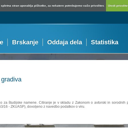
spletna stran uporablja piškotke, za nekatere potrebujemo vašo privolitev.
Uredi privolitev
je
Brskanje
Oddaja dela
Statistika
 gradiva
no za študijske namene. Citiranje je v skladu z Zakonom o avtorski in sorodnih p
 63/16 - ZKUASP), dovoljeno z navedbo podatkov o viru.