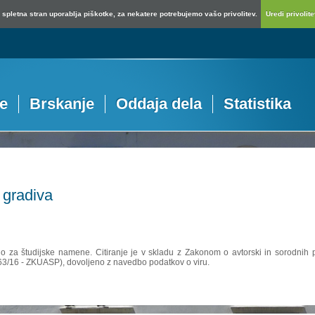
spletna stran uporablja piškotke, za nekatere potrebujemo vašo privolitev.
Uredi privolitev
je
Brskanje
Oddaja dela
Statistika
 gradiva
no za študijske namene. Citiranje je v skladu z Zakonom o avtorski in sorodnih p
 63/16 - ZKUASP), dovoljeno z navedbo podatkov o viru.