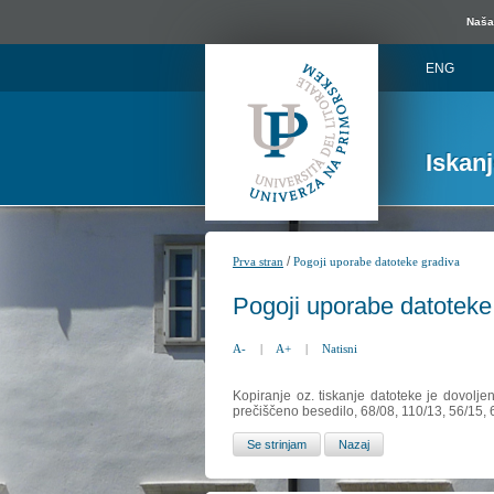
Naša 
ENG
Iskan
/
Prva stran
Pogoji uporabe datoteke gradiva
Pogoji uporabe datoteke
A-
|
A+
|
Natisni
Kopiranje oz. tiskanje datoteke je dovolje
prečiščeno besedilo, 68/08, 110/13, 56/15,