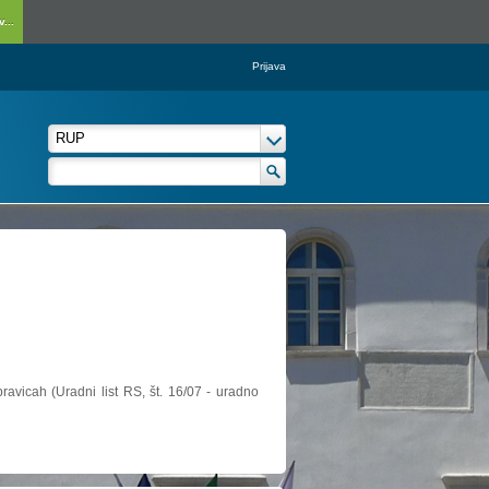
...
Prijava
ravicah (Uradni list RS, št. 16/07 - uradno