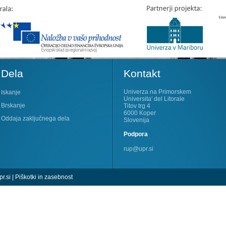
Dela
Kontakt
Univerza na Primorskem
Iskanje
Universita' del Litorale
Brskanje
Titov trg 4
6000 Koper
Oddaja zaključnega dela
Slovenija
Podpora
rup@upr.si
r.si
|
Piškotki in zasebnost