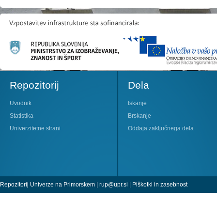
Repozitorij
Dela
Uvodnik
Iskanje
Statistika
Brskanje
Univerzitetne strani
Oddaja zaključnega dela
Repozitorij Univerze na Primorskem |
rup@upr.si
|
Piškotki in zasebnost