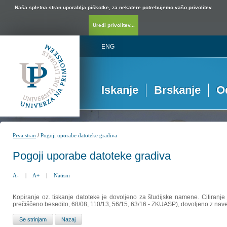
Naša spletna stran uporablja piškotke, za nekatere potrebujemo vašo privolitev.
Uredi privolitev...
ENG
Iskanje
Brskanje
O
/
Prva stran
Pogoji uporabe datoteke gradiva
Pogoji uporabe datoteke gradiva
A-
|
A+
|
Natisni
Kopiranje oz. tiskanje datoteke je dovoljeno za študijske namene. Citiranje
prečiščeno besedilo, 68/08, 110/13, 56/15, 63/16 - ZKUASP), dovoljeno z nav