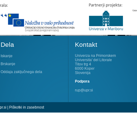
Dela
Kontakt
Univerza na Primorskem
Iskanje
Universita' del Litorale
Brskanje
Titov trg 4
6000 Koper
Oddaja zaključnega dela
Slovenija
Podpora
rup@upr.si
r.si
|
Piškotki in zasebnost