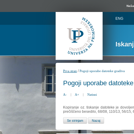
Naša 
ENG
Iskan
/
Prva stran
Pogoji uporabe datoteke gradiva
Pogoji uporabe datoteke
A-
|
A+
|
Natisni
Kopiranje oz. tiskanje datoteke je dovolje
prečiščeno besedilo, 68/08, 110/13, 56/15,