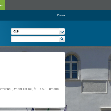
...
Prijava
ravicah (Uradni list RS, št. 16/07 - uradno