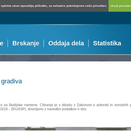
spletna stran uporablja piškotke, za nekatere potrebujemo vašo privolitev.
Uredi privolitev
je
Brskanje
Oddaja dela
Statistika
 gradiva
no za študijske namene. Citiranje je v skladu z Zakonom o avtorski in sorodnih p
 63/16 - ZKUASP), dovoljeno z navedbo podatkov o viru.