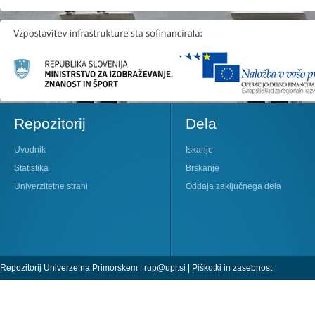
Repozitorij
Dela
Uvodnik
Iskanje
Statistika
Brskanje
Univerzitetne strani
Oddaja zaključnega dela
Repozitorij Univerze na Primorskem |
rup@upr.si
|
Piškotki in zasebnost