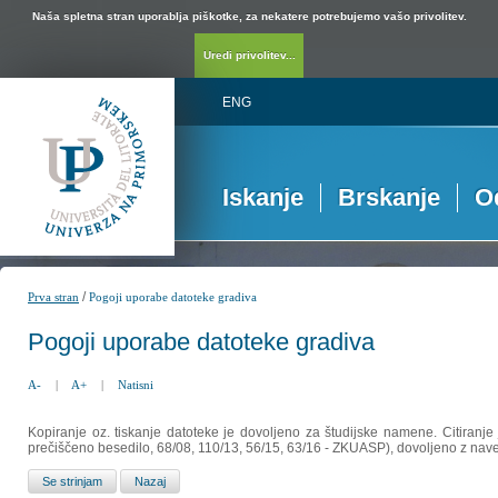
Naša spletna stran uporablja piškotke, za nekatere potrebujemo vašo privolitev.
Uredi privolitev...
ENG
Iskanje
Brskanje
O
/
Prva stran
Pogoji uporabe datoteke gradiva
Pogoji uporabe datoteke gradiva
A-
|
A+
|
Natisni
Kopiranje oz. tiskanje datoteke je dovoljeno za študijske namene. Citiranje
prečiščeno besedilo, 68/08, 110/13, 56/15, 63/16 - ZKUASP), dovoljeno z nav