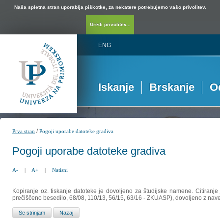
Naša spletna stran uporablja piškotke, za nekatere potrebujemo vašo privolitev.
Uredi privolitev...
ENG
Iskanje
Brskanje
O
/
Prva stran
Pogoji uporabe datoteke gradiva
Pogoji uporabe datoteke gradiva
A-
|
A+
|
Natisni
Kopiranje oz. tiskanje datoteke je dovoljeno za študijske namene. Citiranje
prečiščeno besedilo, 68/08, 110/13, 56/15, 63/16 - ZKUASP), dovoljeno z nav