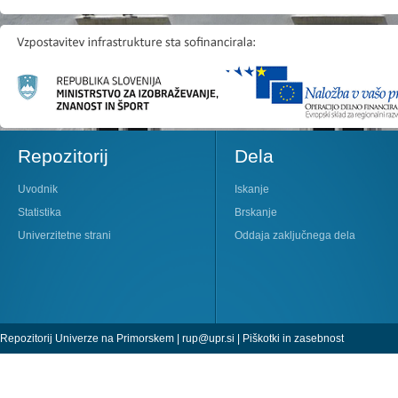
Repozitorij
Dela
Uvodnik
Iskanje
Statistika
Brskanje
Univerzitetne strani
Oddaja zaključnega dela
Repozitorij Univerze na Primorskem |
rup@upr.si
|
Piškotki in zasebnost