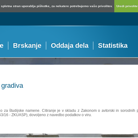
spletna stran uporablja piškotke, za nekatere potrebujemo vašo privolitev.
Uredi privolitev
je
Brskanje
Oddaja dela
Statistika
 gradiva
no za študijske namene. Citiranje je v skladu z Zakonom o avtorski in sorodnih p
 63/16 - ZKUASP), dovoljeno z navedbo podatkov o viru.