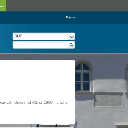
...
Prijava
ravicah (Uradni list RS, št. 16/07 - uradno