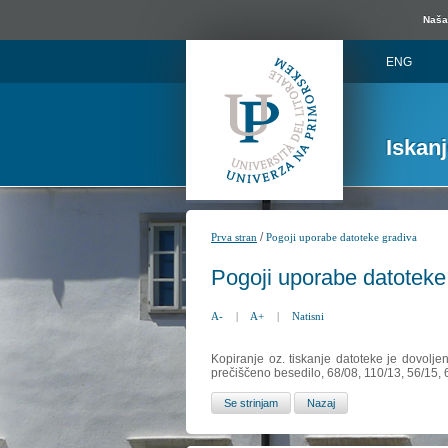
Naša 
ENG
Iskan
/
Prva stran
Pogoji uporabe datoteke gradiva
Pogoji uporabe datoteke
A-
|
A+
|
Natisni
Kopiranje oz. tiskanje datoteke je dovolje
prečiščeno besedilo, 68/08, 110/13, 56/15,