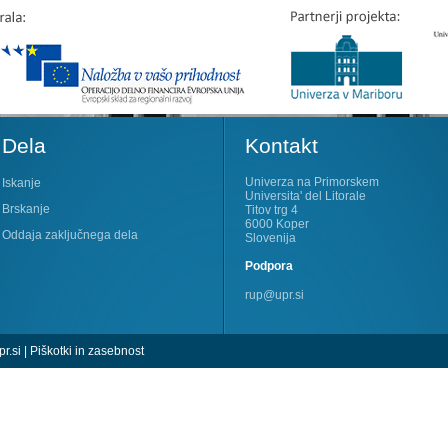
Dela
Kontakt
Univerza na Primorskem
Iskanje
Universita' del Litorale
Brskanje
Titov trg 4
6000 Koper
Oddaja zaključnega dela
Slovenija
Podpora
rup@upr.si
r.si
|
Piškotki in zasebnost