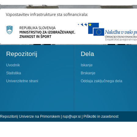
Repozitorij
Dela
Uvodnik
Iskanje
Statistika
Brskanje
Univerzitetne strani
Oddaja zaključnega dela
Repozitorij Univerze na Primorskem |
rup@upr.si
|
Piškotki in zasebnost