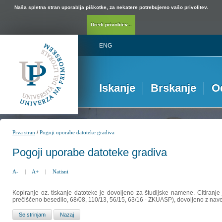
Naša spletna stran uporablja piškotke, za nekatere potrebujemo vašo privolitev.
Uredi privolitev...
ENG
Iskanje
Brskanje
O
/
Prva stran
Pogoji uporabe datoteke gradiva
Pogoji uporabe datoteke gradiva
A-
|
A+
|
Natisni
Kopiranje oz. tiskanje datoteke je dovoljeno za študijske namene. Citiranje
prečiščeno besedilo, 68/08, 110/13, 56/15, 63/16 - ZKUASP), dovoljeno z nav