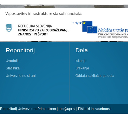
Repozitorij
Dela
Uvodnik
Iskanje
Statistika
Brskanje
Univerzitetne strani
Oddaja zaključnega dela
Repozitorij Univerze na Primorskem |
rup@upr.si
|
Piškotki in zasebnost