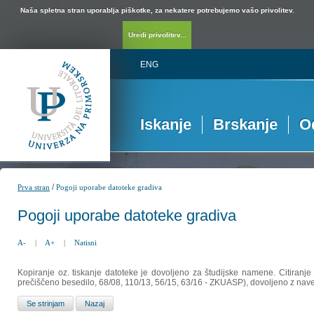
Naša spletna stran uporablja piškotke, za nekatere potrebujemo vašo privolitev.
Uredi privolitev...
ENG
Iskanje
Brskanje
O
/
Prva stran
Pogoji uporabe datoteke gradiva
Pogoji uporabe datoteke gradiva
A-
|
A+
|
Natisni
Kopiranje oz. tiskanje datoteke je dovoljeno za študijske namene. Citiranje
prečiščeno besedilo, 68/08, 110/13, 56/15, 63/16 - ZKUASP), dovoljeno z nav