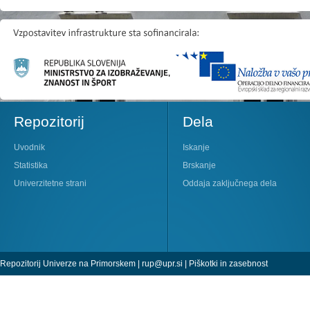
Repozitorij
Dela
Uvodnik
Iskanje
Statistika
Brskanje
Univerzitetne strani
Oddaja zaključnega dela
Repozitorij Univerze na Primorskem |
rup@upr.si
|
Piškotki in zasebnost