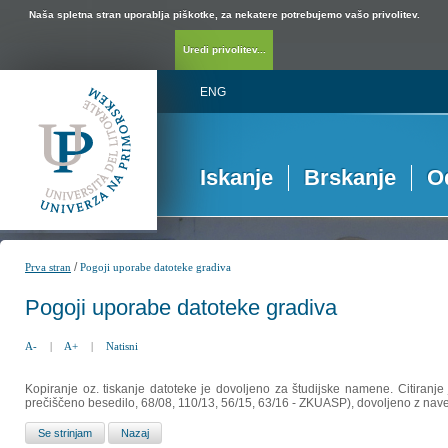
Naša spletna stran uporablja piškotke, za nekatere potrebujemo vašo privolitev.
Uredi privolitev...
ENG
Iskanje
Brskanje
O
/
Prva stran
Pogoji uporabe datoteke gradiva
Pogoji uporabe datoteke gradiva
A-
|
A+
|
Natisni
Kopiranje oz. tiskanje datoteke je dovoljeno za študijske namene. Citiranje
prečiščeno besedilo, 68/08, 110/13, 56/15, 63/16 - ZKUASP), dovoljeno z nav