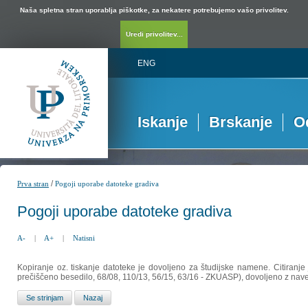
Naša spletna stran uporablja piškotke, za nekatere potrebujemo vašo privolitev.
Uredi privolitev...
ENG
Iskanje
Brskanje
O
/
Prva stran
Pogoji uporabe datoteke gradiva
Pogoji uporabe datoteke gradiva
A-
|
A+
|
Natisni
Kopiranje oz. tiskanje datoteke je dovoljeno za študijske namene. Citiranje
prečiščeno besedilo, 68/08, 110/13, 56/15, 63/16 - ZKUASP), dovoljeno z nav