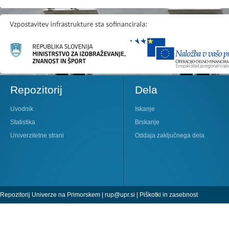
Repozitorij
Dela
Uvodnik
Iskanje
Statistika
Brskanje
Univerzitetne strani
Oddaja zaključnega dela
Repozitorij Univerze na Primorskem |
rup@upr.si
|
Piškotki in zasebnost