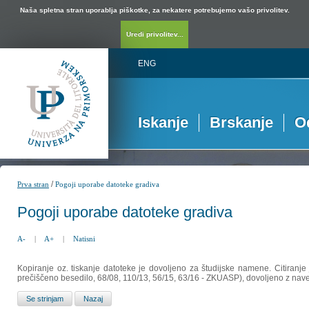
Naša spletna stran uporablja piškotke, za nekatere potrebujemo vašo privolitev.
Uredi privolitev...
ENG
Iskanje
Brskanje
O
/
Prva stran
Pogoji uporabe datoteke gradiva
Pogoji uporabe datoteke gradiva
A-
|
A+
|
Natisni
Kopiranje oz. tiskanje datoteke je dovoljeno za študijske namene. Citiranje
prečiščeno besedilo, 68/08, 110/13, 56/15, 63/16 - ZKUASP), dovoljeno z nav