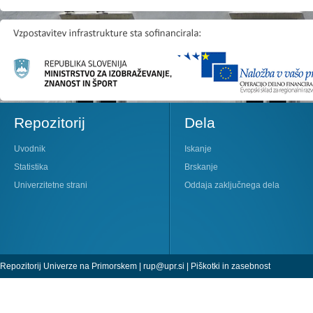
Repozitorij
Dela
Uvodnik
Iskanje
Statistika
Brskanje
Univerzitetne strani
Oddaja zaključnega dela
Repozitorij Univerze na Primorskem |
rup@upr.si
|
Piškotki in zasebnost