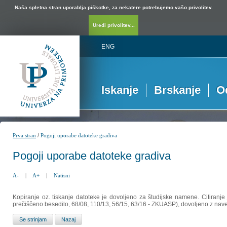
Naša spletna stran uporablja piškotke, za nekatere potrebujemo vašo privolitev.
Uredi privolitev...
ENG
Iskanje
Brskanje
O
/
Prva stran
Pogoji uporabe datoteke gradiva
Pogoji uporabe datoteke gradiva
A-
|
A+
|
Natisni
Kopiranje oz. tiskanje datoteke je dovoljeno za študijske namene. Citiranje
prečiščeno besedilo, 68/08, 110/13, 56/15, 63/16 - ZKUASP), dovoljeno z nav