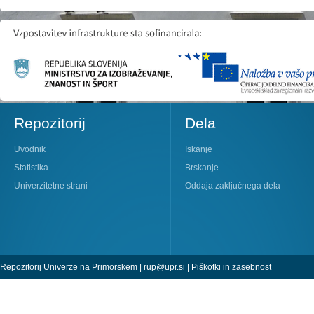
Repozitorij
Dela
Uvodnik
Iskanje
Statistika
Brskanje
Univerzitetne strani
Oddaja zaključnega dela
Repozitorij Univerze na Primorskem |
rup@upr.si
|
Piškotki in zasebnost