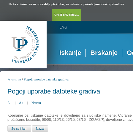
Naša spletna stran uporablja piškotke, za nekatere potrebujemo vašo privolitev.
Uredi privolitev...
ENG
Iskanje
Brskanje
O
/
Prva stran
Pogoji uporabe datoteke gradiva
Pogoji uporabe datoteke gradiva
A-
|
A+
|
Natisni
Kopiranje oz. tiskanje datoteke je dovoljeno za študijske namene. Citiranje
prečiščeno besedilo, 68/08, 110/13, 56/15, 63/16 - ZKUASP), dovoljeno z nav