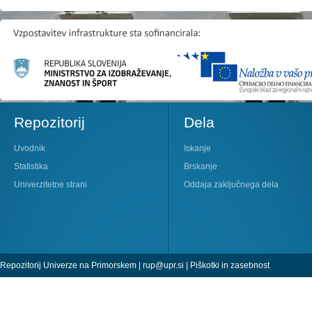
Repozitorij
Dela
Uvodnik
Iskanje
Statistika
Brskanje
Univerzitetne strani
Oddaja zaključnega dela
Repozitorij Univerze na Primorskem |
rup@upr.si
|
Piškotki in zasebnost