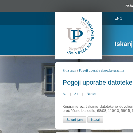
Naša 
ENG
Iskan
/
Prva stran
Pogoji uporabe datoteke gradiva
Pogoji uporabe datoteke
A-
|
A+
|
Natisni
Kopiranje oz. tiskanje datoteke je dovolje
prečiščeno besedilo, 68/08, 110/13, 56/15,