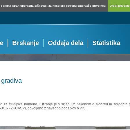
spletna stran uporablja piškotke, za nekatere potrebujemo vašo privolitev.
Uredi privolitev
je
Brskanje
Oddaja dela
Statistika
 gradiva
no za študijske namene. Citiranje je v skladu z Zakonom o avtorski in sorodnih p
 63/16 - ZKUASP), dovoljeno z navedbo podatkov o viru.