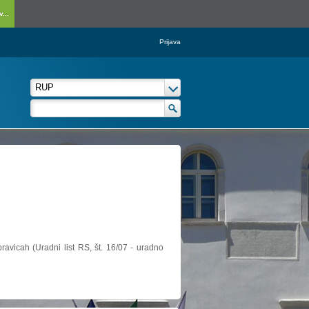
...
Prijava
ravicah (Uradni list RS, št. 16/07 - uradno