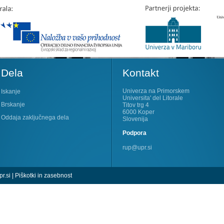
Dela
Kontakt
Univerza na Primorskem
Iskanje
Universita' del Litorale
Brskanje
Titov trg 4
6000 Koper
Oddaja zaključnega dela
Slovenija
Podpora
rup@upr.si
r.si
|
Piškotki in zasebnost