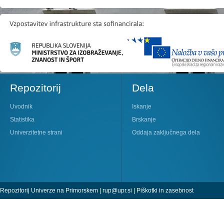
Repozitorij
Dela
Uvodnik
Iskanje
Statistika
Brskanje
Univerzitetne strani
Oddaja zaključnega dela
Repozitorij Univerze na Primorskem |
rup@upr.si
|
Piškotki in zasebnost