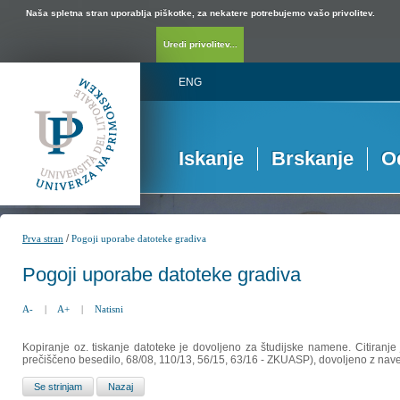
Naša spletna stran uporablja piškotke, za nekatere potrebujemo vašo privolitev.
Uredi privolitev...
ENG
Iskanje
Brskanje
O
/
Prva stran
Pogoji uporabe datoteke gradiva
Pogoji uporabe datoteke gradiva
A-
|
A+
|
Natisni
Kopiranje oz. tiskanje datoteke je dovoljeno za študijske namene. Citiranje
prečiščeno besedilo, 68/08, 110/13, 56/15, 63/16 - ZKUASP), dovoljeno z nav