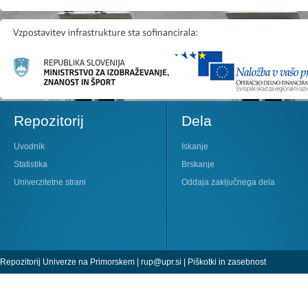
Repozitorij
Dela
Uvodnik
Iskanje
Statistika
Brskanje
Univerzitetne strani
Oddaja zaključnega dela
Repozitorij Univerze na Primorskem |
rup@upr.si
|
Piškotki in zasebnost