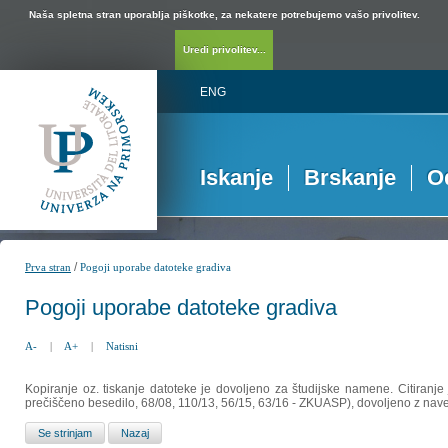
Naša spletna stran uporablja piškotke, za nekatere potrebujemo vašo privolitev.
Uredi privolitev...
ENG
Iskanje
Brskanje
O
/
Prva stran
Pogoji uporabe datoteke gradiva
Pogoji uporabe datoteke gradiva
A-
|
A+
|
Natisni
Kopiranje oz. tiskanje datoteke je dovoljeno za študijske namene. Citiranje
prečiščeno besedilo, 68/08, 110/13, 56/15, 63/16 - ZKUASP), dovoljeno z nav