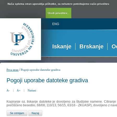
Naša spletna stran uporablja piškotke, za nekatere potrebujemo vašo privolitev.
Uredi privolitev...
ENG
Iskanje
Brskanje
O
/
Prva stran
Pogoji uporabe datoteke gradiva
Pogoji uporabe datoteke gradiva
A-
|
A+
|
Natisni
Kopiranje oz. tiskanje datoteke je dovoljeno za študijske namene. Citiranje
prečiščeno besedilo, 68/08, 110/13, 56/15, 63/16 - ZKUASP), dovoljeno z nav