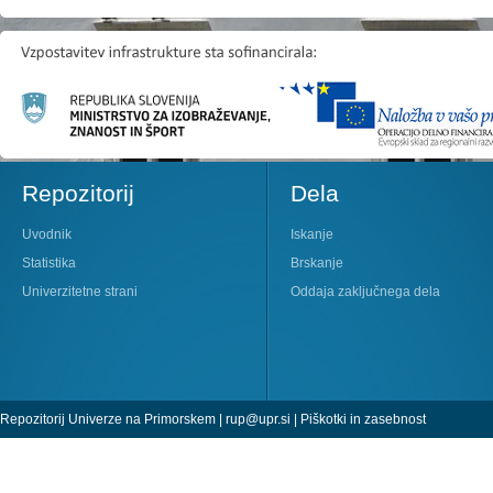
Repozitorij
Dela
Uvodnik
Iskanje
Statistika
Brskanje
Univerzitetne strani
Oddaja zaključnega dela
Repozitorij Univerze na Primorskem |
rup@upr.si
|
Piškotki in zasebnost