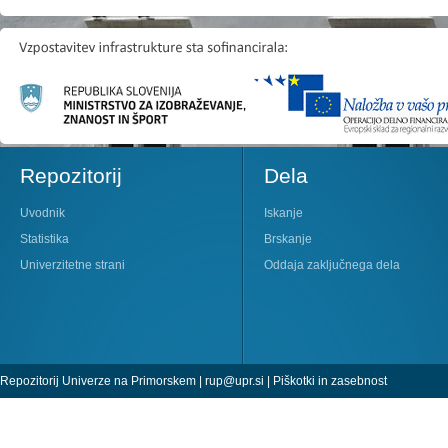
Repozitorij
Dela
Uvodnik
Iskanje
Statistika
Brskanje
Univerzitetne strani
Oddaja zaključnega dela
Repozitorij Univerze na Primorskem |
rup@upr.si
|
Piškotki in zasebnost