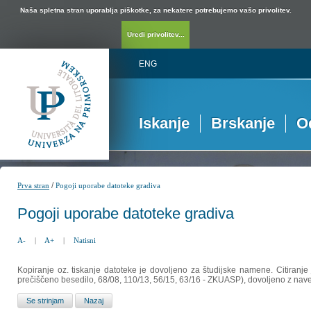
Naša spletna stran uporablja piškotke, za nekatere potrebujemo vašo privolitev.
Uredi privolitev...
ENG
Iskanje
Brskanje
O
/
Prva stran
Pogoji uporabe datoteke gradiva
Pogoji uporabe datoteke gradiva
A-
|
A+
|
Natisni
Kopiranje oz. tiskanje datoteke je dovoljeno za študijske namene. Citiranje
prečiščeno besedilo, 68/08, 110/13, 56/15, 63/16 - ZKUASP), dovoljeno z nav