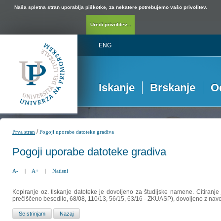
Naša spletna stran uporablja piškotke, za nekatere potrebujemo vašo privolitev.
Uredi privolitev...
ENG
Iskanje
Brskanje
O
/
Prva stran
Pogoji uporabe datoteke gradiva
Pogoji uporabe datoteke gradiva
A-
|
A+
|
Natisni
Kopiranje oz. tiskanje datoteke je dovoljeno za študijske namene. Citiranje
prečiščeno besedilo, 68/08, 110/13, 56/15, 63/16 - ZKUASP), dovoljeno z nav