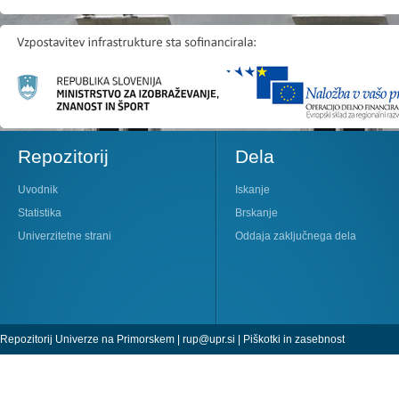
Repozitorij
Dela
Uvodnik
Iskanje
Statistika
Brskanje
Univerzitetne strani
Oddaja zaključnega dela
Repozitorij Univerze na Primorskem |
rup@upr.si
|
Piškotki in zasebnost