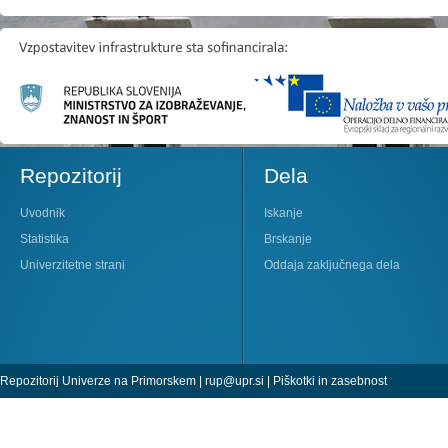
Repozitorij
Dela
Uvodnik
Iskanje
Statistika
Brskanje
Univerzitetne strani
Oddaja zaključnega dela
Repozitorij Univerze na Primorskem |
rup@upr.si
|
Piškotki in zasebnost