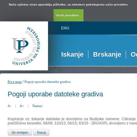
Naša spletna stran uporablja piškotke, za nekatere potrebujemo vašo privolitev.
Uredi privolitev...
ENG
Iskanje
Brskanje
O
/
Prva stran
Pogoji uporabe datoteke gradiva
Pogoji uporabe datoteke gradiva
A-
|
A+
|
Natisni
Kopiranje oz. tiskanje datoteke je dovoljeno za študijske namene. Citiranje
prečiščeno besedilo, 68/08, 110/13, 56/15, 63/16 - ZKUASP), dovoljeno z nav