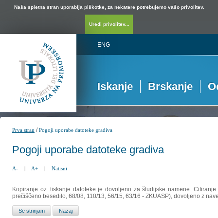
Naša spletna stran uporablja piškotke, za nekatere potrebujemo vašo privolitev.
Uredi privolitev...
ENG
Iskanje
Brskanje
O
/
Prva stran
Pogoji uporabe datoteke gradiva
Pogoji uporabe datoteke gradiva
A-
|
A+
|
Natisni
Kopiranje oz. tiskanje datoteke je dovoljeno za študijske namene. Citiranje
prečiščeno besedilo, 68/08, 110/13, 56/15, 63/16 - ZKUASP), dovoljeno z nav