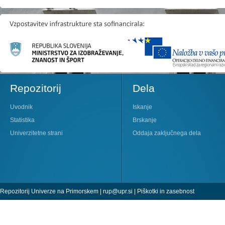
Repozitorij
Dela
Uvodnik
Iskanje
Statistika
Brskanje
Univerzitetne strani
Oddaja zaključnega dela
Repozitorij Univerze na Primorskem |
rup@upr.si
|
Piškotki in zasebnost