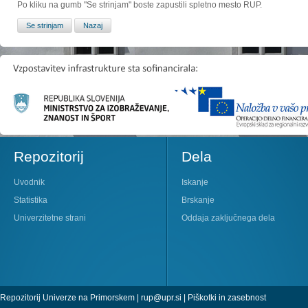
Po kliku na gumb "Se strinjam" boste zapustili spletno mesto RUP.
Repozitorij
Dela
Uvodnik
Iskanje
Statistika
Brskanje
Univerzitetne strani
Oddaja zaključnega dela
Repozitorij Univerze na Primorskem |
rup@upr.si
|
Piškotki in zasebnost