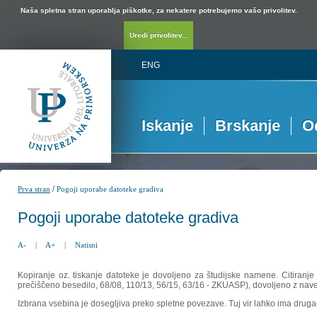
Naša spletna stran uporablja piškotke, za nekatere potrebujemo vašo privolitev.
Uredi privolitev...
ENG
Iskanje
Brskanje
O
/
Prva stran
Pogoji uporabe datoteke gradiva
Pogoji uporabe datoteke gradiva
A-
|
A+
|
Natisni
Kopiranje oz. tiskanje datoteke je dovoljeno za študijske namene. Citiranje
prečiščeno besedilo, 68/08, 110/13, 56/15, 63/16 - ZKUASP), dovoljeno z nav
Izbrana vsebina je dosegljiva preko spletne povezave. Tuj vir lahko ima drugačna