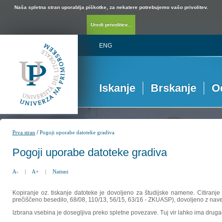
Naša spletna stran uporablja piškotke, za nekatere potrebujemo vašo privolitev.
Uredi privolitev...
ENG
Iskanje
Brskanje
O
/
Prva stran
Pogoji uporabe datoteke gradiva
Pogoji uporabe datoteke gradiva
A-
|
A+
|
Natisni
Kopiranje oz. tiskanje datoteke je dovoljeno za študijske namene. Citiranje
prečiščeno besedilo, 68/08, 110/13, 56/15, 63/16 - ZKUASP), dovoljeno z nav
Izbrana vsebina je dosegljiva preko spletne povezave. Tuj vir lahko ima drugačna