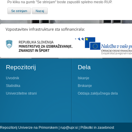
Po kliku na gumb "Se strinjam" boste zapustili spletno mesto RUP.
Repozitorij
Dela
Uvodnik
Iskanje
Statistika
Brskanje
Univerzitetne strani
Oddaja zaključnega dela
Repozitorij Univerze na Primorskem |
rup@upr.si
|
Piškotki in zasebnost