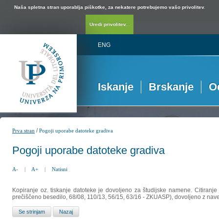
Naša spletna stran uporablja piškotke, za nekatere potrebujemo vašo privolitev.
Uredi privolitev...
ENG
Iskanje
Brskanje
O
/
Prva stran
Pogoji uporabe datoteke gradiva
Pogoji uporabe datoteke gradiva
A-
|
A+
|
Natisni
Kopiranje oz. tiskanje datoteke je dovoljeno za študijske namene. Citiranje
prečiščeno besedilo, 68/08, 110/13, 56/15, 63/16 - ZKUASP), dovoljeno z nav