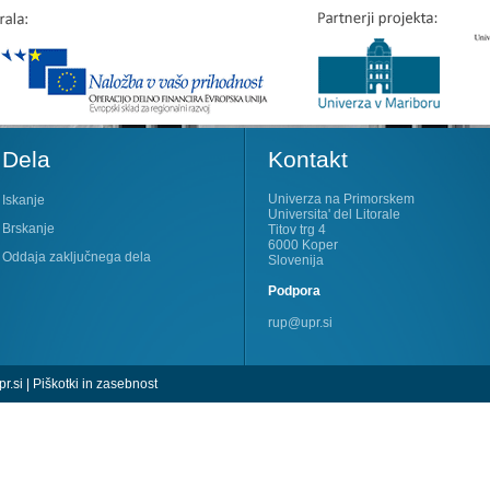
Dela
Kontakt
Univerza na Primorskem
Iskanje
Universita' del Litorale
Brskanje
Titov trg 4
6000 Koper
Oddaja zaključnega dela
Slovenija
Podpora
rup@upr.si
r.si
|
Piškotki in zasebnost