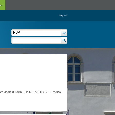
...
Prijava
ravicah (Uradni list RS, št. 16/07 - uradno