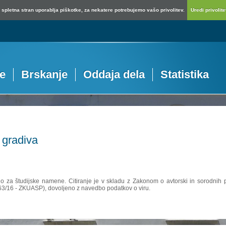
spletna stran uporablja piškotke, za nekatere potrebujemo vašo privolitev.
Uredi privolitev
je
Brskanje
Oddaja dela
Statistika
 gradiva
no za študijske namene. Citiranje je v skladu z Zakonom o avtorski in sorodnih p
 63/16 - ZKUASP), dovoljeno z navedbo podatkov o viru.