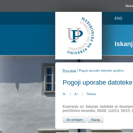
Naša 
ENG
Iskan
/
Prva stran
Pogoji uporabe datoteke gradiva
Pogoji uporabe datoteke
A-
|
A+
|
Natisni
Kopiranje oz. tiskanje datoteke je dovolje
prečiščeno besedilo, 68/08, 110/13, 56/15,