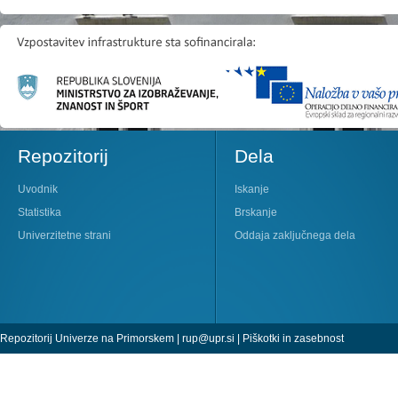
Repozitorij
Dela
Uvodnik
Iskanje
Statistika
Brskanje
Univerzitetne strani
Oddaja zaključnega dela
Repozitorij Univerze na Primorskem |
rup@upr.si
|
Piškotki in zasebnost