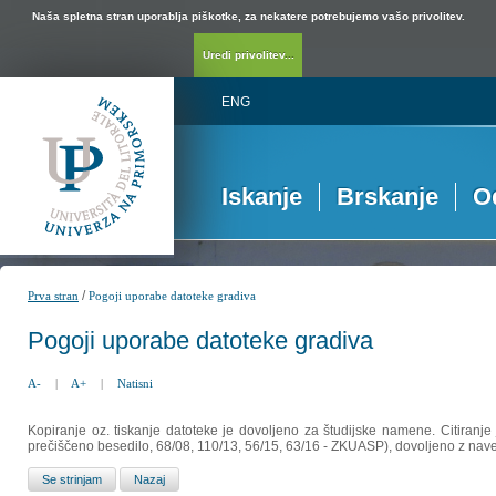
Naša spletna stran uporablja piškotke, za nekatere potrebujemo vašo privolitev.
Uredi privolitev...
ENG
Iskanje
Brskanje
O
/
Prva stran
Pogoji uporabe datoteke gradiva
Pogoji uporabe datoteke gradiva
A-
|
A+
|
Natisni
Kopiranje oz. tiskanje datoteke je dovoljeno za študijske namene. Citiranje
prečiščeno besedilo, 68/08, 110/13, 56/15, 63/16 - ZKUASP), dovoljeno z nav