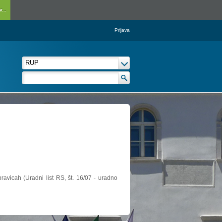
...
Prijava
ravicah (Uradni list RS, št. 16/07 - uradno