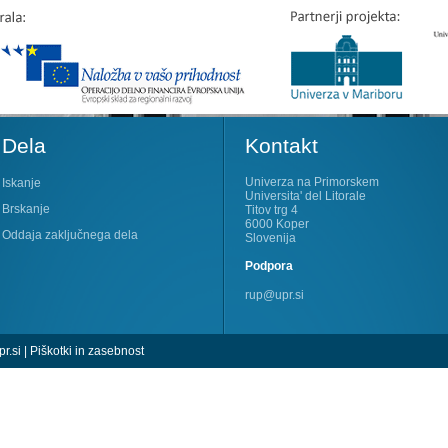
Dela
Kontakt
Univerza na Primorskem
Iskanje
Universita' del Litorale
Brskanje
Titov trg 4
6000 Koper
Oddaja zaključnega dela
Slovenija
Podpora
rup@upr.si
r.si
|
Piškotki in zasebnost