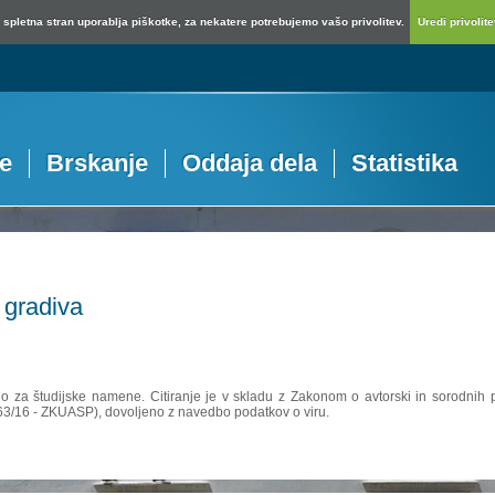
spletna stran uporablja piškotke, za nekatere potrebujemo vašo privolitev.
Uredi privolitev
je
Brskanje
Oddaja dela
Statistika
 gradiva
no za študijske namene. Citiranje je v skladu z Zakonom o avtorski in sorodnih p
 63/16 - ZKUASP), dovoljeno z navedbo podatkov o viru.