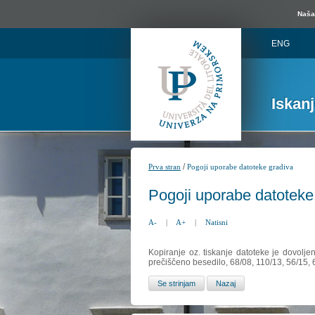
Naša 
ENG
Iskan
/
Prva stran
Pogoji uporabe datoteke gradiva
Pogoji uporabe datoteke
A-
|
A+
|
Natisni
Kopiranje oz. tiskanje datoteke je dovolje
prečiščeno besedilo, 68/08, 110/13, 56/15,