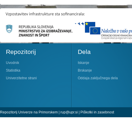
Repozitorij
Dela
Uvodnik
Iskanje
Statistika
Brskanje
Univerzitetne strani
Oddaja zaključnega dela
Repozitorij Univerze na Primorskem |
rup@upr.si
|
Piškotki in zasebnost