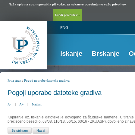
Naša spletna stran uporablja piškotke, za nekatere potrebujemo vašo privolitev.
Uredi privolitev...
ENG
Iskanje
Brskanje
O
/
Prva stran
Pogoji uporabe datoteke gradiva
Pogoji uporabe datoteke gradiva
A-
|
A+
|
Natisni
Kopiranje oz. tiskanje datoteke je dovoljeno za študijske namene. Citiranje
prečiščeno besedilo, 68/08, 110/13, 56/15, 63/16 - ZKUASP), dovoljeno z nav