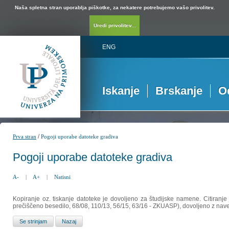
Naša spletna stran uporablja piškotke, za nekatere potrebujemo vašo privolitev.
Uredi privolitev...
ENG
Iskanje
Brskanje
O
/
Prva stran
Pogoji uporabe datoteke gradiva
Pogoji uporabe datoteke gradiva
A-
|
A+
|
Natisni
Kopiranje oz. tiskanje datoteke je dovoljeno za študijske namene. Citiranje
prečiščeno besedilo, 68/08, 110/13, 56/15, 63/16 - ZKUASP), dovoljeno z nav