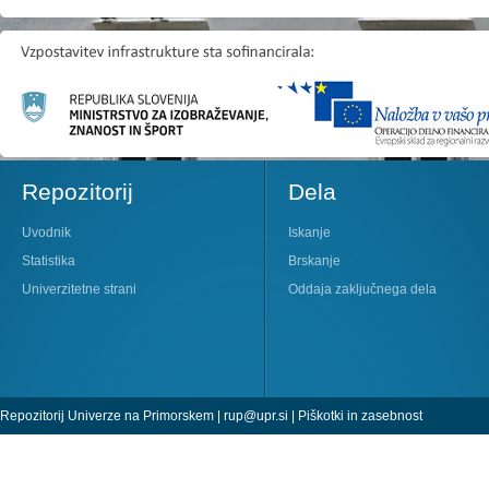
Repozitorij
Dela
Uvodnik
Iskanje
Statistika
Brskanje
Univerzitetne strani
Oddaja zaključnega dela
Repozitorij Univerze na Primorskem |
rup@upr.si
|
Piškotki in zasebnost