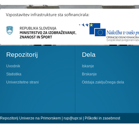
Repozitorij
Dela
Uvodnik
Iskanje
Statistika
Brskanje
Univerzitetne strani
Oddaja zaključnega dela
Repozitorij Univerze na Primorskem |
rup@upr.si
|
Piškotki in zasebnost