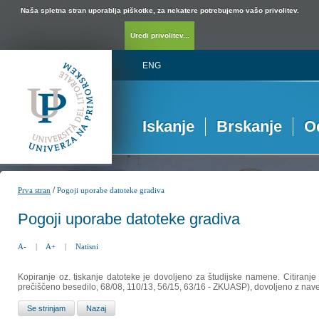
Naša spletna stran uporablja piškotke, za nekatere potrebujemo vašo privolitev.
Uredi privolitev...
ENG
Iskanje
Brskanje
O
/
Prva stran
Pogoji uporabe datoteke gradiva
Pogoji uporabe datoteke gradiva
A-
|
A+
|
Natisni
Kopiranje oz. tiskanje datoteke je dovoljeno za študijske namene. Citiranje
prečiščeno besedilo, 68/08, 110/13, 56/15, 63/16 - ZKUASP), dovoljeno z nav