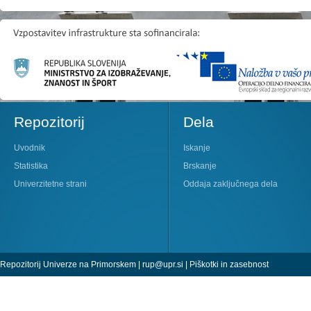
Repozitorij
Dela
Uvodnik
Iskanje
Statistika
Brskanje
Univerzitetne strani
Oddaja zaključnega dela
Repozitorij Univerze na Primorskem |
rup@upr.si
|
Piškotki in zasebnost