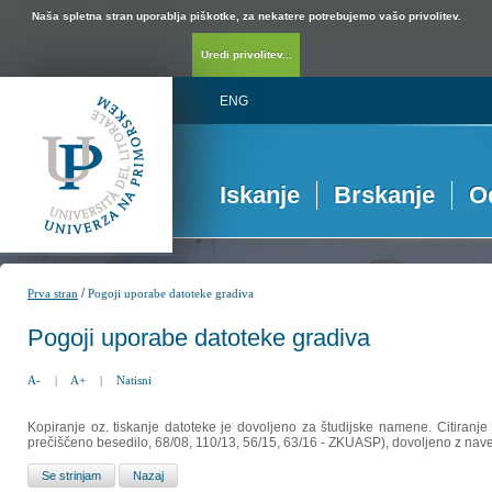
Naša spletna stran uporablja piškotke, za nekatere potrebujemo vašo privolitev.
Uredi privolitev...
ENG
Iskanje
Brskanje
O
/
Prva stran
Pogoji uporabe datoteke gradiva
Pogoji uporabe datoteke gradiva
A-
|
A+
|
Natisni
Kopiranje oz. tiskanje datoteke je dovoljeno za študijske namene. Citiranje
prečiščeno besedilo, 68/08, 110/13, 56/15, 63/16 - ZKUASP), dovoljeno z nav