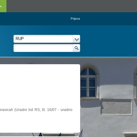
...
Prijava
ravicah (Uradni list RS, št. 16/07 - uradno