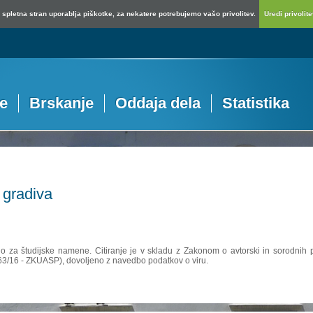
spletna stran uporablja piškotke, za nekatere potrebujemo vašo privolitev.
Uredi privolitev
je
Brskanje
Oddaja dela
Statistika
 gradiva
no za študijske namene. Citiranje je v skladu z Zakonom o avtorski in sorodnih p
 63/16 - ZKUASP), dovoljeno z navedbo podatkov o viru.