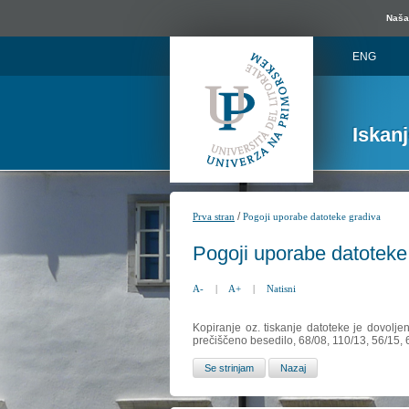
Naša 
ENG
Iskan
/
Prva stran
Pogoji uporabe datoteke gradiva
Pogoji uporabe datoteke
A-
|
A+
|
Natisni
Kopiranje oz. tiskanje datoteke je dovolje
prečiščeno besedilo, 68/08, 110/13, 56/15,