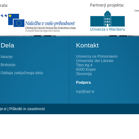
Dela
Kontakt
Univerza na Primorskem
Iskanje
Universita' del Litorale
Brskanje
Titov trg 4
6000 Koper
Oddaja zaključnega dela
Slovenija
Podpora
rup@upr.si
r.si
|
Piškotki in zasebnost