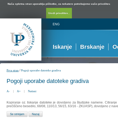
Naša spletna stran uporablja piškotke, za nekatere potrebujemo vašo privolitev.
Uredi privolitev...
ENG
Iskanje
Brskanje
O
/
Prva stran
Pogoji uporabe datoteke gradiva
Pogoji uporabe datoteke gradiva
A-
|
A+
|
Natisni
Kopiranje oz. tiskanje datoteke je dovoljeno za študijske namene. Citiranje
prečiščeno besedilo, 68/08, 110/13, 56/15, 63/16 - ZKUASP), dovoljeno z nav