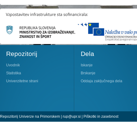
Repozitorij
Dela
Uvodnik
Iskanje
Statistika
Brskanje
Univerzitetne strani
Oddaja zaključnega dela
Repozitorij Univerze na Primorskem |
rup@upr.si
|
Piškotki in zasebnost