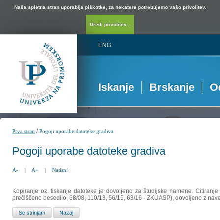
Naša spletna stran uporablja piškotke, za nekatere potrebujemo vašo privolitev.
Uredi privolitev...
ENG
Iskanje
Brskanje
O
/
Prva stran
Pogoji uporabe datoteke gradiva
Pogoji uporabe datoteke gradiva
A-
|
A+
|
Natisni
Kopiranje oz. tiskanje datoteke je dovoljeno za študijske namene. Citiranje
prečiščeno besedilo, 68/08, 110/13, 56/15, 63/16 - ZKUASP), dovoljeno z nav