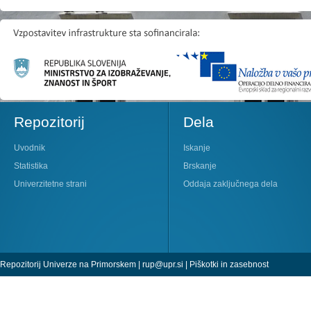
Repozitorij
Dela
Uvodnik
Iskanje
Statistika
Brskanje
Univerzitetne strani
Oddaja zaključnega dela
Repozitorij Univerze na Primorskem |
rup@upr.si
|
Piškotki in zasebnost