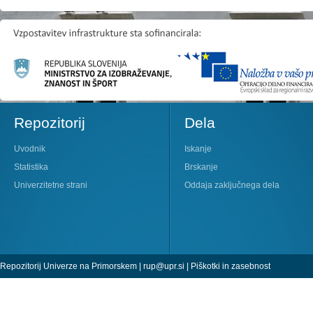
Repozitorij
Dela
Uvodnik
Iskanje
Statistika
Brskanje
Univerzitetne strani
Oddaja zaključnega dela
Repozitorij Univerze na Primorskem |
rup@upr.si
|
Piškotki in zasebnost