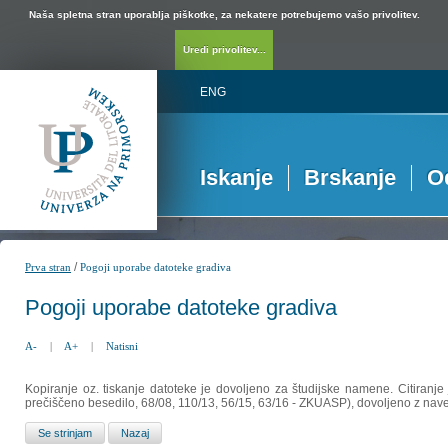
Naša spletna stran uporablja piškotke, za nekatere potrebujemo vašo privolitev.
Uredi privolitev...
ENG
Iskanje
Brskanje
O
/
Prva stran
Pogoji uporabe datoteke gradiva
Pogoji uporabe datoteke gradiva
A-
|
A+
|
Natisni
Kopiranje oz. tiskanje datoteke je dovoljeno za študijske namene. Citiranje
prečiščeno besedilo, 68/08, 110/13, 56/15, 63/16 - ZKUASP), dovoljeno z nav