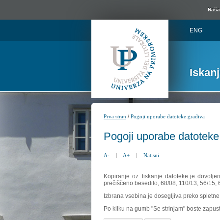
Naša 
ENG
Iskan
/
Prva stran
Pogoji uporabe datoteke gradiva
Pogoji uporabe datoteke
A-
|
A+
|
Natisni
Kopiranje oz. tiskanje datoteke je dovolje
prečiščeno besedilo, 68/08, 110/13, 56/15,
Izbrana vsebina je dosegljiva preko spletne 
Po kliku na gumb "Se strinjam" boste zapust