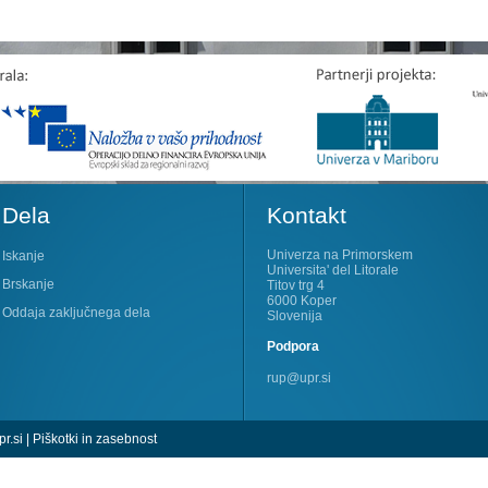
Dela
Kontakt
Univerza na Primorskem
Iskanje
Universita' del Litorale
Brskanje
Titov trg 4
6000 Koper
Oddaja zaključnega dela
Slovenija
Podpora
rup@upr.si
r.si
|
Piškotki in zasebnost