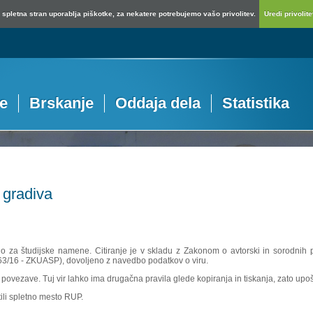
spletna stran uporablja piškotke, za nekatere potrebujemo vašo privolitev.
Uredi privolitev
je
Brskanje
Oddaja dela
Statistika
 gradiva
no za študijske namene. Citiranje je v skladu z Zakonom o avtorski in sorodnih p
 63/16 - ZKUASP), dovoljeno z navedbo podatkov o viru.
povezave. Tuj vir lahko ima drugačna pravila glede kopiranja in tiskanja, zato upošte
ili spletno mesto RUP.