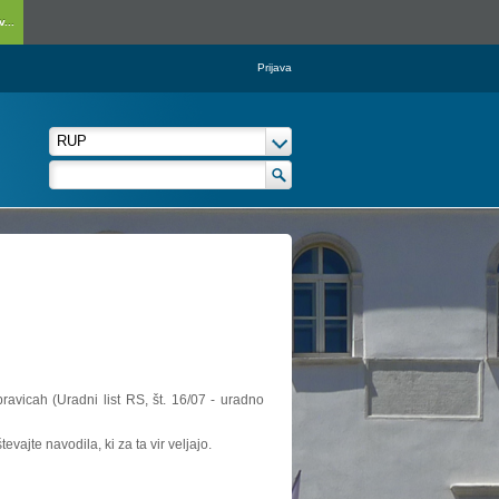
...
Prijava
ravicah (Uradni list RS, št. 16/07 - uradno
vajte navodila, ki za ta vir veljajo.