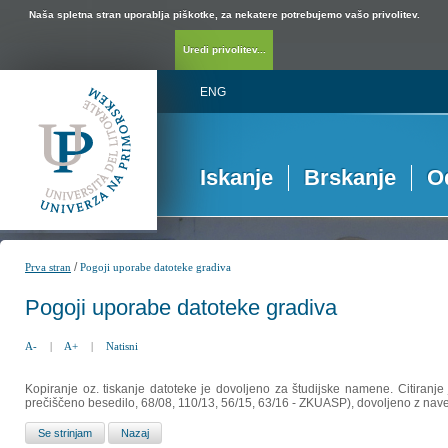
Naša spletna stran uporablja piškotke, za nekatere potrebujemo vašo privolitev.
Uredi privolitev...
ENG
Iskanje
Brskanje
O
/
Prva stran
Pogoji uporabe datoteke gradiva
Pogoji uporabe datoteke gradiva
A-
|
A+
|
Natisni
Kopiranje oz. tiskanje datoteke je dovoljeno za študijske namene. Citiranje
prečiščeno besedilo, 68/08, 110/13, 56/15, 63/16 - ZKUASP), dovoljeno z nav