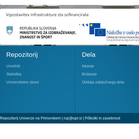
Repozitorij
Dela
Uvodnik
Iskanje
Statistika
Brskanje
Univerzitetne strani
Oddaja zaključnega dela
Repozitorij Univerze na Primorskem |
rup@upr.si
|
Piškotki in zasebnost