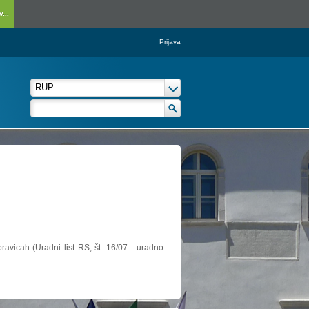
...
Prijava
ravicah (Uradni list RS, št. 16/07 - uradno