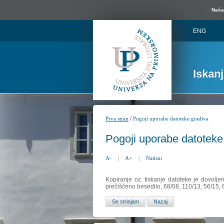
Naša 
ENG
Iskan
/
Prva stran
Pogoji uporabe datoteke gradiva
Pogoji uporabe datoteke
A-
|
A+
|
Natisni
Kopiranje oz. tiskanje datoteke je dovolje
prečiščeno besedilo, 68/08, 110/13, 56/15,