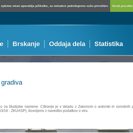
spletna stran uporablja piškotke, za nekatere potrebujemo vašo privolitev.
Uredi privolitev
je
Brskanje
Oddaja dela
Statistika
 gradiva
no za študijske namene. Citiranje je v skladu z Zakonom o avtorski in sorodnih p
 63/16 - ZKUASP), dovoljeno z navedbo podatkov o viru.