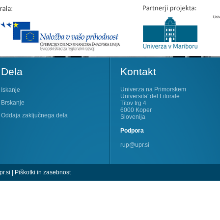
Dela
Kontakt
Univerza na Primorskem
Iskanje
Universita' del Litorale
Brskanje
Titov trg 4
6000 Koper
Oddaja zaključnega dela
Slovenija
Podpora
rup@upr.si
r.si
|
Piškotki in zasebnost