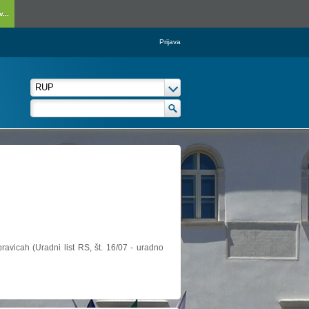
...
Prijava
ravicah (Uradni list RS, št. 16/07 - uradno