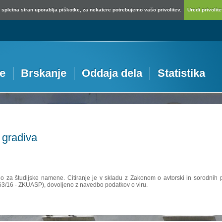
spletna stran uporablja piškotke, za nekatere potrebujemo vašo privolitev.
Uredi privolitev
je
Brskanje
Oddaja dela
Statistika
 gradiva
no za študijske namene. Citiranje je v skladu z Zakonom o avtorski in sorodnih p
 63/16 - ZKUASP), dovoljeno z navedbo podatkov o viru.