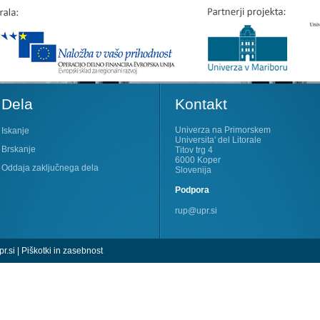
Dela
Kontakt
Univerza na Primorskem
Iskanje
Universita' del Litorale
Brskanje
Titov trg 4
6000 Koper
Oddaja zaključnega dela
Slovenija
Podpora
rup@upr.si
r.si
|
Piškotki in zasebnost