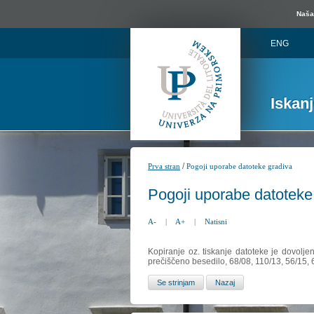
Naša 
ENG
Iskan
/
Prva stran
Pogoji uporabe datoteke gradiva
Pogoji uporabe datoteke
A-
|
A+
|
Natisni
Kopiranje oz. tiskanje datoteke je dovolje
prečiščeno besedilo, 68/08, 110/13, 56/15,