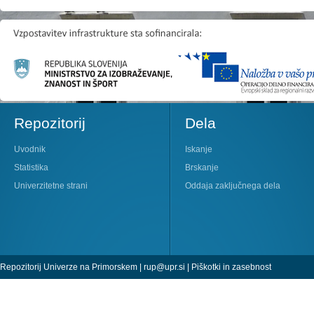
Repozitorij
Dela
Uvodnik
Iskanje
Statistika
Brskanje
Univerzitetne strani
Oddaja zaključnega dela
Repozitorij Univerze na Primorskem |
rup@upr.si
|
Piškotki in zasebnost