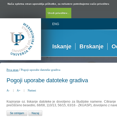
Naša spletna stran uporablja piškotke, za nekatere potrebujemo vašo privolitev.
Uredi privolitev...
ENG
Iskanje
Brskanje
O
/
Prva stran
Pogoji uporabe datoteke gradiva
Pogoji uporabe datoteke gradiva
A-
|
A+
|
Natisni
Kopiranje oz. tiskanje datoteke je dovoljeno za študijske namene. Citiranje
prečiščeno besedilo, 68/08, 110/13, 56/15, 63/16 - ZKUASP), dovoljeno z nav