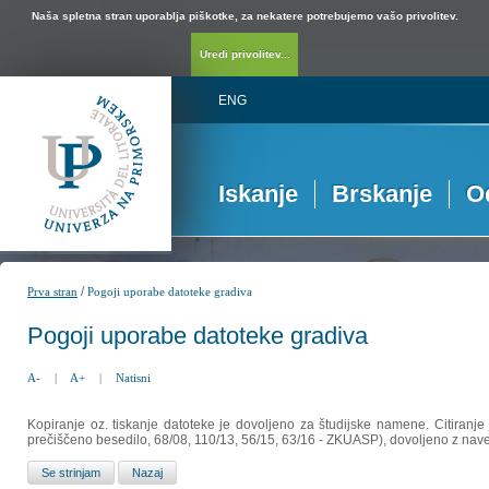
Naša spletna stran uporablja piškotke, za nekatere potrebujemo vašo privolitev.
Uredi privolitev...
ENG
Iskanje
Brskanje
O
/
Prva stran
Pogoji uporabe datoteke gradiva
Pogoji uporabe datoteke gradiva
A-
|
A+
|
Natisni
Kopiranje oz. tiskanje datoteke je dovoljeno za študijske namene. Citiranje
prečiščeno besedilo, 68/08, 110/13, 56/15, 63/16 - ZKUASP), dovoljeno z nav