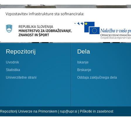
Repozitorij
Dela
Uvodnik
Iskanje
Statistika
Brskanje
Univerzitetne strani
Oddaja zaključnega dela
Repozitorij Univerze na Primorskem |
rup@upr.si
|
Piškotki in zasebnost