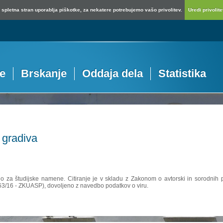
spletna stran uporablja piškotke, za nekatere potrebujemo vašo privolitev.
Uredi privolitev
je
Brskanje
Oddaja dela
Statistika
 gradiva
no za študijske namene. Citiranje je v skladu z Zakonom o avtorski in sorodnih p
 63/16 - ZKUASP), dovoljeno z navedbo podatkov o viru.