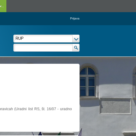
...
Prijava
ravicah (Uradni list RS, št. 16/07 - uradno