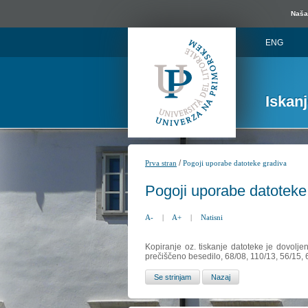
Naša 
ENG
Iskan
/
Prva stran
Pogoji uporabe datoteke gradiva
Pogoji uporabe datoteke
A-
|
A+
|
Natisni
Kopiranje oz. tiskanje datoteke je dovolje
prečiščeno besedilo, 68/08, 110/13, 56/15,