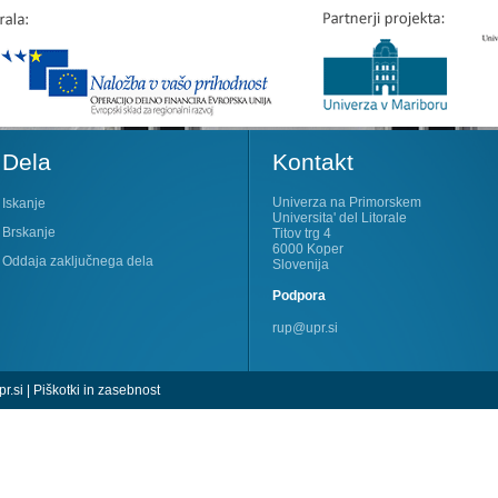
Dela
Kontakt
Univerza na Primorskem
Iskanje
Universita' del Litorale
Brskanje
Titov trg 4
6000 Koper
Oddaja zaključnega dela
Slovenija
Podpora
rup@upr.si
r.si
|
Piškotki in zasebnost